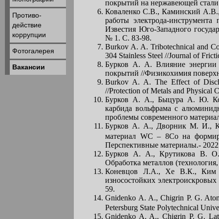
покрытий на нержавеющей стали AIS
Коваленко С.В., Каминский А.В.
Противо-
работы электрода-инструмента 
действие
Известия Юго-Западного государс
коррупции
№ 1. С. 83-98.
Burkov A. A. Tribotechnical and Co
Фотогалерея
304 Stainless Steel //Journal of Fric
Бурков А. А. Влияние энергии
Вакансии
покрытий //Физикохимия поверхнос
Burkov A. A. The Effect of Disch
//Protection of Metals and Physical 
Бурков А. А., Быцура А. Ю. К
карбида вольфрама с алюминид
проблемы современного материалов
Бурков А. А., Дворник М. И., 
материал WC – 8Co на формиро
Перспективные материалы.- 2022.-
Бурков А. А., Крутикова В. О
Обработка металлов (технология, о
Коневцов Л.А., Хе В.К., Ким
износостойких электроискровых п
59.
Gnidenko A. A., Chigrin P. G. Atom
Petersburg State Polytechnical Unive
Gnidenko A. A., Chigrin P. G. Lat