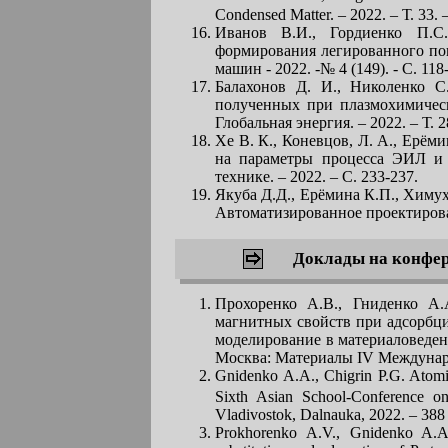
Condensed Matter. – 2022. – Т. 33. 
Иванов В.И., Гордиенко П.С
формирования легированного пов
машин - 2022. -№ 4 (149). - С. 118
Балахонов Д. И., Николенко С
полученных при плазмохимическ
Глобальная энергия. – 2022. – Т. 2
Хе В. К., Коневцов, Л. А., Ерём
на параметры процесса ЭИЛ и 
технике. – 2022. – С. 233-237.
Якуба Д.Д., Ерёмина К.П., Химу
Автоматизированное проектирован
Доклады на конфе
Прохоренко А.В., Гниденко А.
магнитных свойств при адсорбци
моделирование в материаловеден
Москва: Материалы IV Международ
Gnidenko A.A., Chigrin P.G. Atomi
Sixth Asian School-Conference on
Vladivostok, Dalnauka, 2022. – 388 
Prokhorenko A.V., Gnidenko A.A