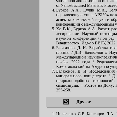
substitution and adsorption of P at
of Nanostructured Materials: Procee
Бурков А.А., Кулик М.А., Бел
нержавеющую сталь AISI304 нел
аспекты химической науки и обр
конференции с международным уча
Хе В.К., Бурков А.А. Расчет ра
легировании. Научный потенциа
научной конференции / под ред. 
Владивосток: Изд-во ВВГУ, 2022. –
Балахонов, Д. И. Разработка те
плазмы / Д.И. Балахонов // На
Международной научно-практиче
ноября 2022 года / Редколлеги
Комсомольский-на-Амуре государс
Балахонов, Д. И. Исследования
минерального концентрата / Д
природоподобных технологий
симпозиума. – Ростов-на-Дону: 
255-258.
Другое
Николенко С.В.,Коневцов Л.А. 