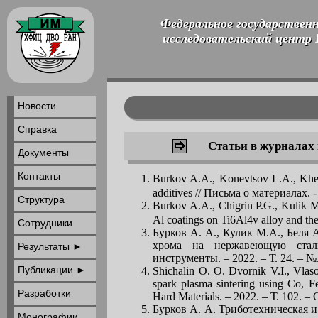
Федеральное государствен
исследовательский центр
Новости
Справка
Статьи в журналах
Документы
Контакты
Burkov A.A., Konevtsov L.A., Khe 
additives // Письма о материалах. - 
Структура
Burkov A.A., Chigrin P.G., Kulik 
Al coatings on Ti6Al4v alloy and their
Сотрудники
Бурков А. А., Кулик М.А., Беля
хрома на нержавеющую сталь 
Результаты ►
инструменты. – 2022. – Т. 24. – №.
Публикации ►
Shichalin O. O. Dvornik V.I., Vlaso
spark plasma sintering using Co, Fe
Разработки
Hard Materials. – 2022. – Т. 102. – 
Бурков А. А. Триботехническая 
Монографии